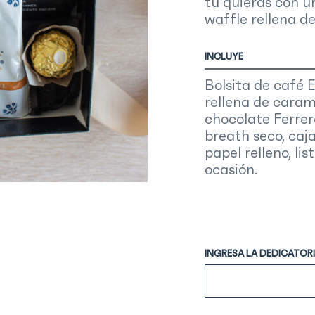
tu quieras con u
waffle rellena d
INCLUYE
Bolsita de café 
rellena de caram
chocolate Ferrer
breath seco, caja
papel relleno, li
ocasión.
INGRESA LA DEDICATORI