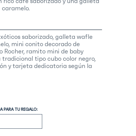
n rico café saborizado y una galleta
e caramelo.
Exóticos saborizado, galleta wafle
elo, mini conito decorado de
o Rocher, ramito mini de baby
 tradicional tipo cubo color negro,
stón y tarjeta dedicatoria según la
A PARA TU REGALO: